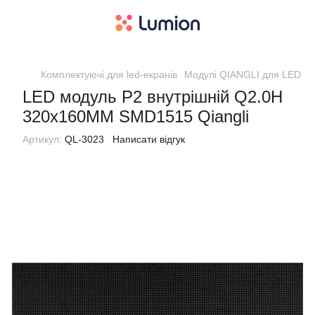
Комплектуючі для led-екранів
Модулі QIANGLI для LED екр
LED модуль P2 внутрішній Q2.0H
320х160ММ SMD1515 Qiangli
Артикул:
QL-3023
Написати відгук