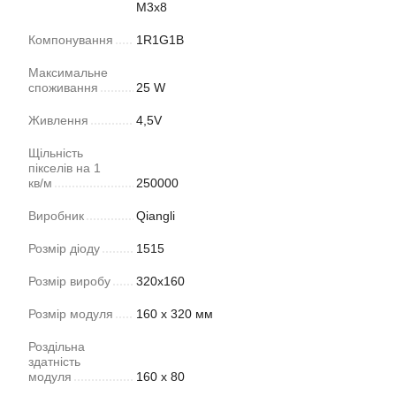
М3х8
Компонування
1R1G1B
Максимальне
споживання
25 W
Живлення
4,5V
Щільність
пікселів на 1
кв/м
250000
Виробник
Qiangli
Розмір діоду
1515
Розмір виробу
320х160
Розмір модуля
160 х 320 мм
Роздільна
здатність
модуля
160 х 80