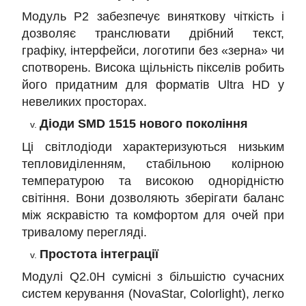
Модуль P2 забезпечує виняткову чіткість і
дозволяє транслювати дрібний текст,
графіку, інтерфейси, логотипи без «зерна» чи
спотворень. Висока щільність пікселів робить
його придатним для форматів Ultra HD у
невеликих просторах.
Діоди SMD 1515 нового покоління
Ці світлодіоди характеризуються низьким
тепловиділенням, стабільною колірною
температурою та високою однорідністю
світіння. Вони дозволяють зберігати баланс
між яскравістю та комфортом для очей при
тривалому перегляді.
Простота інтеграції
Модулі Q2.0H сумісні з більшістю сучасних
систем керування (NovaStar, Colorlight), легко