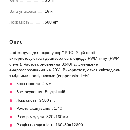
Вага
0.3 кг
Вага упаковки
16 кг
Яскравість
500 ніт
Опис
Led модуль для екрану серії PRO. У цій серії
використовуються драйвера світлодіодів PWM типу (PWM
driver). Частота оновлення 3840Hz. Зменшене
енергоспоживання на 20%. Використовуються світлодіоди
з мідними провідниками (copper wire leds)
Крок пікселя: 2 мм
Застосування: Внутрішній
Яскравість: ⩾500 nit
Режим сканування: 1/40
Розмір модуля: 320х160мм
Роздільна здатність: 160х80=12800