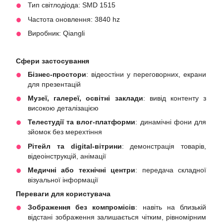
Тип світлодіода: SMD 1515
Частота оновлення: 3840 hz
Виробник: Qiangli
Сфери застосування
Бізнес-простори
: відеостіни у переговорних, екрани
для презентацій
Музеї, галереї, освітні заклади
: вивід контенту з
високою деталізацією
Телестудії та влог-платформи
: динамічні фони для
зйомок без мерехтіння
Рітейл та digital-вітрини
: демонстрація товарів,
відеоінструкцій, анімації
Медичні або технічні центри
: передача складної
візуальної інформації
Переваги для користувача
Зображення без компромісів
: навіть на близькій
відстані зображення залишається чітким, рівномірним