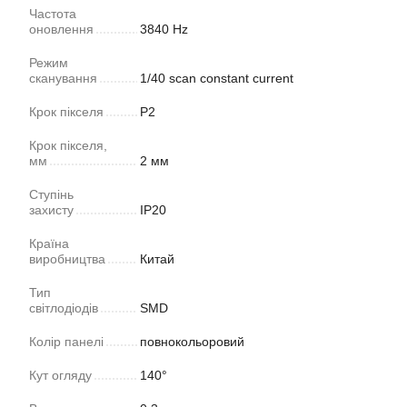
Частота
оновлення
3840 Hz
Режим
сканування
1/40 scan constant current
Крок пікселя
P2
Крок пікселя,
мм
2 мм
Ступінь
захисту
IP20
Країна
виробництва
Китай
Тип
світлодіодів
SMD
Колір панелі
повнокольоровий
Кут огляду
140°