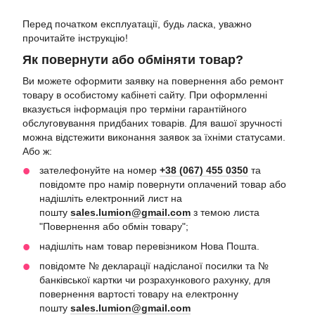
Перед початком експлуатації, будь ласка, уважно
прочитайте інструкцію!
Як повернути або обміняти товар?
Ви можете оформити заявку на повернення або ремонт
товару в особистому кабінеті сайту. При оформленні
вказується інформація про терміни гарантійного
обслуговування придбаних товарів. Для вашої зручності
можна відстежити виконання заявок за їхніми статусами.
Або ж:
зателефонуйте на номер
+38 (067) 455 0350
та
повідомте про намір повернути оплачений товар або
надішліть електронний лист на
пошту
sales.lumion@gmail.com
з темою листа
"Повернення або обмін товару";
надішліть нам товар перевізником Нова Пошта.
повідомте № декларації надісланої посилки та №
банківської картки чи розрахункового рахунку, для
повернення вартості товару на електронну
пошту
sales.lumion@gmail.com