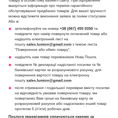
товару в особистому кабінеті сайту. При оформленні
вказується інформація про терміни гарантійного
обслуговування придбаних товарів. Для вашої зручності
можна відстежити виконання заявок за їхніми статусами.
Або ж:
зателефонуйте на номер
+38 (067) 455 0350
та
повідомте про намір повернути оплачений товар або
надішліть електронний лист на
пошту
sales.lumion@gmail.com
з темою листа
"Повернення або обмін товару";
надішліть нам товар перевізником Нова Пошта.
повідомте № декларації надісланої посилки та №
банківської картки чи розрахункового рахунку, для
повернення вартості товару на електронну
пошту
sales.lumion@gmail.com
після отримання і подальшої перевірки вмісту посилки
на відповідність умовам повернення товару, ми
повертаємо Вам гроші на банківську карту чи
розрахунковий рахунок або надсилаємо інший товар
протягом 5 (пʼяти) робочих днів.
Послуги перевізників сплачуються окремо за