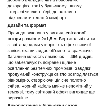
доречно виглядає як на новорічних
декораціях, так і у будь-якому іншому
інтер’єрі чи екстер’єрі, де важливо
підкреслити тепло й комфорт.
Дизайн та формат
Гірлянда виконана у вигляді
світлової
штори
розміром
2×1,5 м
. Вертикальні нитки
зі світлодіодами утворюють ефект сяючої
завіси, яка виглядає об’ємно та вражаюче.
Загальна кількість лампочок —
456 діодів
,
що забезпечують яскраве і щільне
освітлення без темних проміжків. Завдяки
продуманій конструкції світло розподіляється
рівномірно, створюючи цілісне полотно
сяйва. Чорний кабель майже непомітний у
темряві, тому світловий ефект виглядає ще
виразніше.
Використання у будь-який сезон