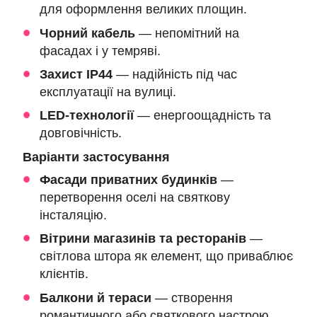
для оформлення великих площин.
Чорний кабель
— непомітний на
фасадах і у темряві.
Захист IP44
— надійність під час
експлуатації на вулиці.
LED-технології
— енергоощадність та
довговічність.
Варіанти застосування
Фасади приватних будинків
—
перетворення оселі на святкову
інсталяцію.
Вітрини магазинів та ресторанів
—
світлова штора як елемент, що приваблює
клієнтів.
Балкони й тераси
— створення
романтичного або святкового настрою.