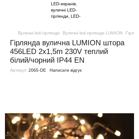
Вуличні led-гірлянди
Вуличні led-гірлянди LUMION
Гірля
Гірлянда вулична LUMION штора
456LED 2x1,5m 230V теплий
білий/чорний IP44 EN
Артикул:
2065-DE
Написати відгук