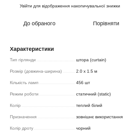
Увійти
для відображення накопичувальної знижки
%
До обраного
Порівняти
Характеристики
Тип гірлянди
штора (curtain)
Розмір (довжина-ширина)
2.0 х 1.5 м
Кількість ламп
456 шт
Режим роботи
статичний (static)
Колір
теплий білий
Призначення
зовнішнє використання
Колір дроту
чорний