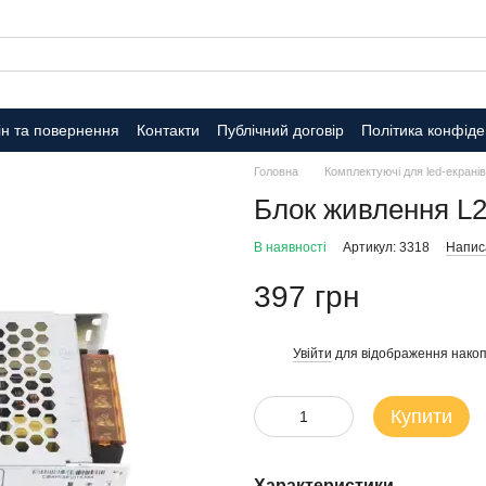
н та повернення
Контакти
Публічний договір
Політика конфіде
Головна
Комплектуючі для led-екранів
Блок живлення L2
В наявності
Артикул: 3318
Написа
397 грн
Увійти
для відображення накоп
%
Купити
Характеристики