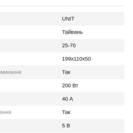
UNIT
Тайвань
25-70
199х110х50
замикання
Так
200 Вт
40 А
ження
Так
5 В