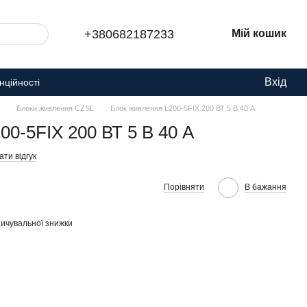
+380682187233
Мій кошик
Вхід
нційності
Блоки живлення CZSL
Блок живлення L200-5FIX 200 ВТ 5 В 40 А
00-5FIX 200 ВТ 5 В 40 А
ти відгук
Порівняти
В бажання
ичувальної знижки