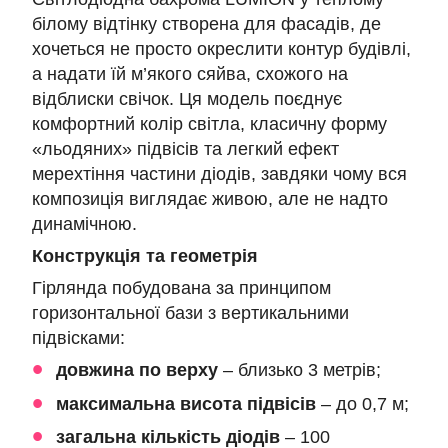
білому відтінку створена для фасадів, де
хочеться не просто окреслити контур будівлі,
а надати їй м’якого сяйва, схожого на
відблиски свічок. Ця модель поєднує
комфортний колір світла, класичну форму
«льодяних» підвісів та легкий ефект
мерехтіння частини діодів, завдяки чому вся
композиція виглядає живою, але не надто
динамічною.
Конструкція та геометрія
Гірлянда побудована за принципом
горизонтальної бази з вертикальними
підвісками:
довжина по верху
– близько 3 метрів;
максимальна висота підвісів
– до 0,7 м;
загальна кількість діодів
– 100