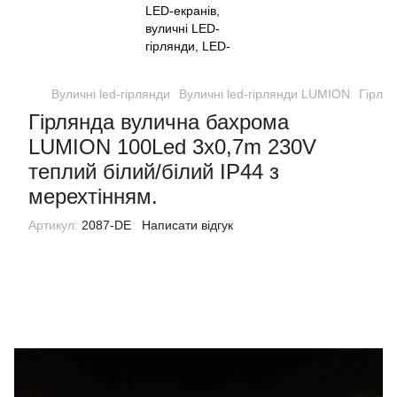
Вуличні led-гірлянди
Вуличні led-гірлянди LUMION
Гірля
Гірлянда вулична бахрома
LUMION 100Led 3x0,7m 230V
теплий білий/білий IP44 з
мерехтінням.
Артикул:
2087-DE
Написати відгук