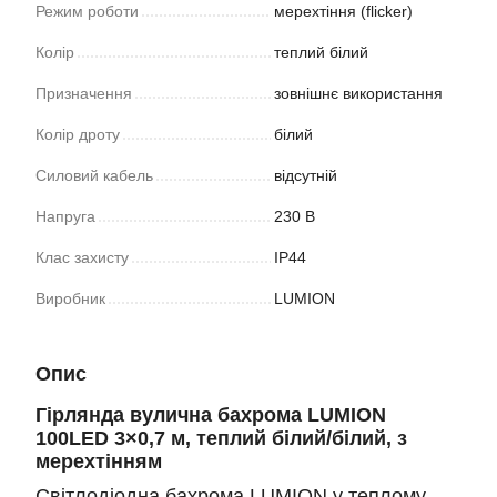
Режим роботи
мерехтіння (flicker)
Колір
теплий білий
Призначення
зовнішнє використання
Колір дроту
білий
Силовий кабель
відсутній
Напруга
230 В
Клас захисту
IP44
Виробник
LUMION
Опис
Гірлянда вулична бахрома LUMION
100LED 3×0,7 м, теплий білий/білий, з
мерехтінням
Світлодіодна бахрома LUMION у теплому