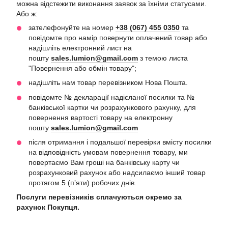
можна відстежити виконання заявок за їхніми статусами.
Або ж:
зателефонуйте на номер
+38 (067) 455 0350
та
повідомте про намір повернути оплачений товар або
надішліть електронний лист на
пошту
sales.lumion@gmail.com
з темою листа
"Повернення або обмін товару";
надішліть нам товар перевізником Нова Пошта.
повідомте № декларації надісланої посилки та №
банківської картки чи розрахункового рахунку, для
повернення вартості товару на електронну
пошту
sales.lumion@gmail.com
після отримання і подальшої перевірки вмісту посилки
на відповідність умовам повернення товару, ми
повертаємо Вам гроші на банківську карту чи
розрахунковий рахунок або надсилаємо інший товар
протягом 5 (пʼяти) робочих днів.
Послуги перевізників сплачуються окремо за
рахунок Покупця.