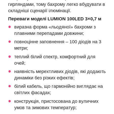
гирляндами, тому бахрому легко вбудувати в
складніші сценарії ілюмінації.
Переваги моделі LUMION 100LED 3×0,7 м
виразна форма «льодяної» бахроми з
плавними перепадами довжини;
повноцінне заповнення – 100 діодів на 3
метри;
теплий білий спектр, комфортний для
очей;
наявність мерехтливих діодів, які додають
динаміки без різких ефектів;
білий кабель, що гармонійно виглядає на
світлих фасадах;
конструкція, пристосована до вуличних
умов та зимових температур;