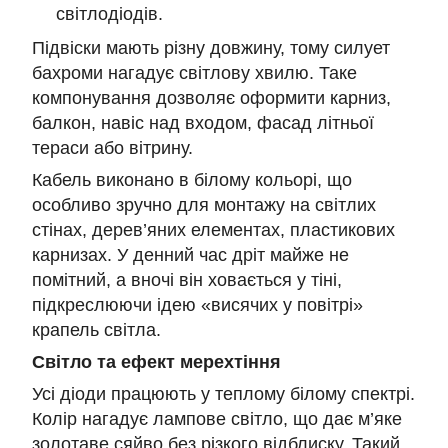
світлодіодів.
Підвіски мають різну довжину, тому силует
бахроми нагадує світлову хвилю. Таке
компонування дозволяє оформити карниз,
балкон, навіс над входом, фасад літньої
тераси або вітрину.
Кабель виконано в білому кольорі, що
особливо зручно для монтажу на світлих
стінах, дерев’яних елементах, пластикових
карнизах. У денний час дріт майже не
помітний, а вночі він ховається у тіні,
підкреслюючи ідею «висячих у повітрі»
крапель світла.
Світло та ефект мерехтіння
Усi діоди працюють у теплому білому спектрі.
Колір нагадує лампове світло, що дає м’яке
золотаве сяйво без різкого відблиску. Такий