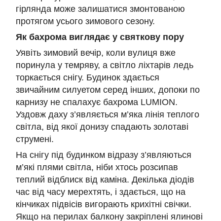
гірлянда може залишатися змонтованою
протягом усього зимового сезону.
Як бахрома виглядає у святкову пору
Уявіть зимовий вечір, коли вулиця вже
поринула у темряву, а світло ліхтарів ледь
торкається снігу. Будинок здається
звичайним силуетом серед інших, допоки по
карнизу не спалахує бахрома LUMION.
Уздовж даху з’являється м’яка лінія теплого
світла, від якої донизу спадають золотаві
струмені.
На снігу під будинком відразу з’являються
м’які плями світла, ніби хтось розсипав
теплий відблиск від каміна. Декілька діодів
час від часу мерехтять, і здається, що на
кінчиках підвісів вигорають крихітні свічки.
Якщо на перилах балкону закріплені ялинові